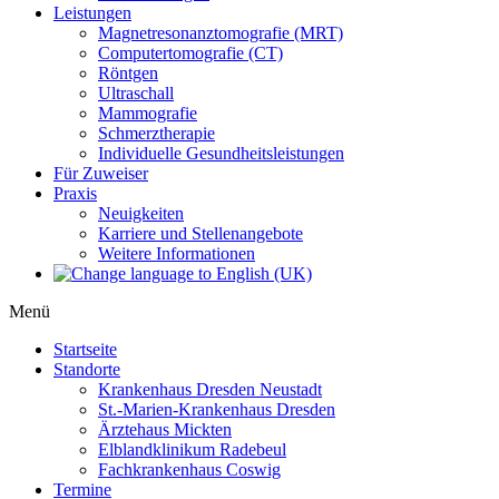
Leistungen
Magnetresonanztomografie (MRT)
Computertomografie (CT)
Röntgen
Ultraschall
Mammografie
Schmerztherapie
Individuelle Gesundheitsleistungen
Für Zuweiser
Praxis
Neuigkeiten
Karriere und Stellenangebote
Weitere Informationen
Menü
Startseite
Standorte
Krankenhaus Dresden Neustadt
St.-Marien-Krankenhaus Dresden
Ärztehaus Mickten
Elblandklinikum Radebeul
Fachkrankenhaus Coswig
Termine