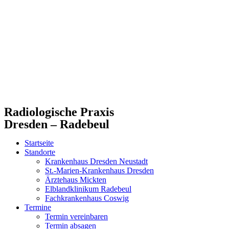
Zum
Inhalt
springen
Radiologische Praxis
Dresden – Radebeul
Startseite
Standorte
Krankenhaus Dresden Neustadt
St.-Marien-Krankenhaus Dresden
Ärztehaus Mickten
Elblandklinikum Radebeul
Fachkrankenhaus Coswig
Termine
Termin vereinbaren
Termin absagen